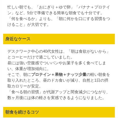
忙しい朝でも、「おにぎり＋ゆで卵」「バナナ＋プロテイ
ン」など、5分で準備できる簡単な朝食でも十分です。
「何を食べるか」よりも、「朝に何かを口にする習慣をつ
けること」が大切です。
身近なケース
デスクワーク中心の40代女性は、「朝は食欲がないから」
とコーヒーだけで過ごしていました。
昼には強い空腹感でついパンやお菓子を多く食べてしま
い、体重が増加傾向に。
そこで、朝に
プロテイン＋果物＋ナッツ少量
の軽い朝食を
取り入れたところ、昼のドカ食いが減り、自然と1日の摂
取カロリーが安定。
「食べる朝の習慣」が代謝アップと間食減少につながり、
数ヶ月後には体の軽さを実感できるようになりました。
朝食を続けるコツ