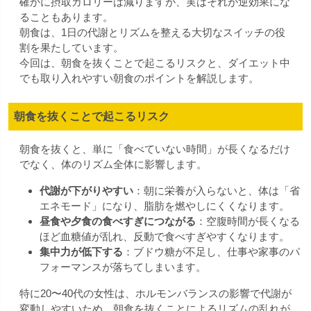
確かに摂取カロリーは減りますが、実はそれが逆効果にな
ることもあります。
朝食は、1日の代謝とリズムを整える大切なスイッチの役
割を果たしています。
今回は、朝食を抜くことで起こるリスクと、ダイエット中
でも取り入れやすい朝食のポイントを解説します。
朝食を抜くことで起こるリスク
朝食を抜くと、単に「食べていない時間」が長くなるだけ
でなく、体のリズム全体に影響します。
代謝が下がりやすい
：朝に栄養が入らないと、体は「省
エネモード」になり、脂肪を燃やしにくくなります。
昼食や夕食の食べすぎにつながる
：空腹時間が長くなる
ほど血糖値が乱れ、反動で食べすぎやすくなります。
集中力が低下する
：ブドウ糖が不足し、仕事や家事のパ
フォーマンスが落ちてしまいます。
特に20〜40代の女性は、ホルモンバランスの影響で代謝が
変動しやすいため、朝食を抜くことによるリズムの乱れが